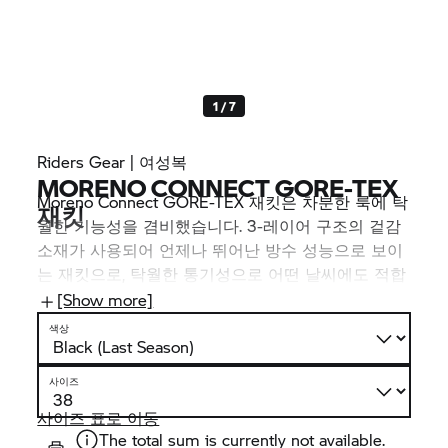
1 / 7
Riders Gear | 여성복
MORENO CONNECT GORE-TEX
Moreno Connect GORE-TEX 재킷은 차분한 룩에 탁
재킷
월한 기능성을 겸비했습니다. 3-레이어 구조의 겉감
소재가 사용되어 언제나 뛰어난 방수 성능으로 보이
는 재킷으로, 탁월한 통기성으로 어떤 날씨에도 적합
합니다. 등 및 관절 보호대가 험한 오프로드에서도
[Show more]
안전하게 지켜줍니다. 스마트폰이나 모터사이클에서
색상
제어 가능한 발열 베스트 후면 및 슬리브에 광원이
있어 밤에 밝기를 높여줌
사이즈
사이즈 표로 이동
The total sum is currently not available.