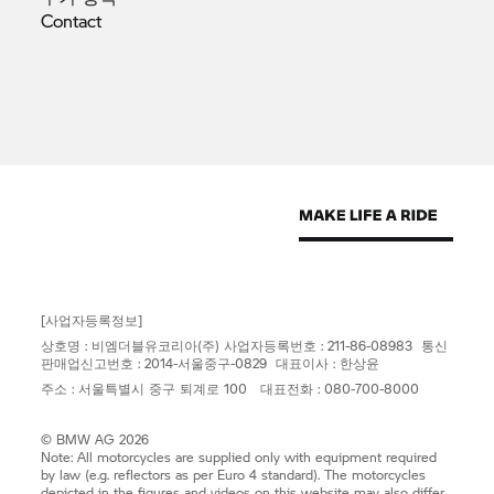
Contact
[사업자등록정보]
상호명 : 비엠더블유코리아(주) 사업자등록번호 : 211-86-08983 통신
판매업신고번호 : 2014-서울중구-0829 대표이사 : 한상윤
주소 : 서울특별시 중구 퇴계로 100 대표전화 : 080-700-8000
© BMW AG 2026
Note: All motorcycles are supplied only with equipment required
by law (e.g. reflectors as per Euro 4 standard). The motorcycles
depicted in the figures and videos on this website may also differ.