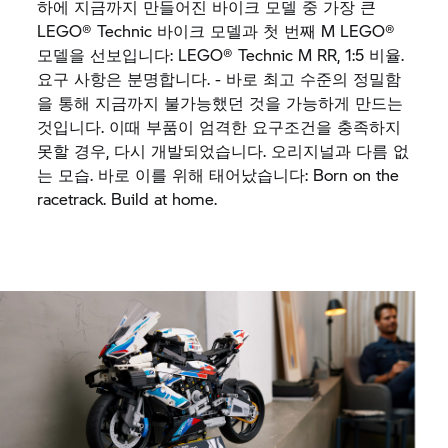
하에
지금까지
만들어진
바이크
모델
중
가장
큰
LEGO® Technic
바이크
모델과
첫
번째
M LEGO®
모델을
선보입니다
: LEGO® Technic
M RR,
1:5
비율
.
요구
사항은
분명합니다
. -
바로
최고
수준의
정밀함
을
통해
지금까지
불가능했던
것을
가능하게
만드는
것입니다
.
이때
부품이
엄격한
요구조건을
충족하지
못할
경우
,
다시
개발되었습니다
.
오리지널과
다름
없
는
모습
.
바로
이를
위해
태어났습니다
: Born on the
racetrack.
Build at home.