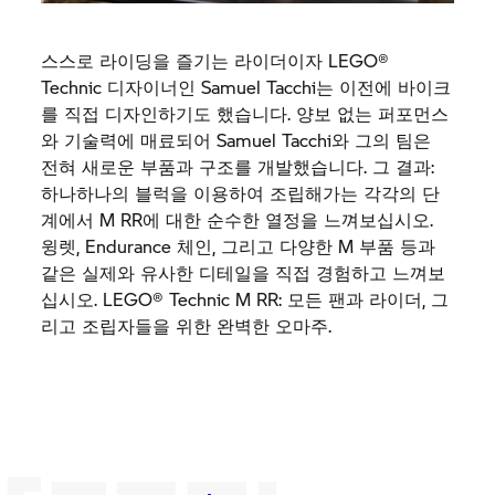
스스로
라이딩을
즐기는
라이더이자
LEGO®
Technic
디자이너인
Samuel Tacchi
는
이전에
바이크
를
직접
디자인하기도
했습니다
.
양보
없는
퍼포먼스
와
기술력에
매료되어
Samuel Tacchi
와
그의
팀은
전혀
새로운
부품과
구조를
개발했습니다
.
그
결과
:
하나하나의
블럭을
이용하여
조립해가는
각각의
단
계에서
M RR
에
대한
순수한
열정을
느껴보십시오
.
윙렛
, Endurance
체인
,
그리고
다양한
M
부품
등과
같은
실제와
유사한
디테일을
직접
경험하고
느껴보
십시오
. LEGO® Technic
M RR:
모든
팬과
라이더
,
그
리고
조립자들을
위한
완벽한
오마주
.