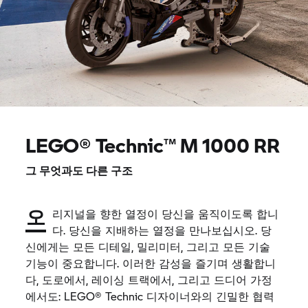
LEGO® Technic™
M 1000 RR
그 무엇과도 다른 구조
오
리지널을
향한
열정이
당신을
움직이도록
합니
다
.
당신을
지배하는
열정을
만나보십시오
.
당
신에게는
모든
디테일
,
밀리미터
,
그리고
모든
기술
기능이
중요합니다
.
이러한
감성을
즐기며
생활합니
다
,
도로에서
,
레이싱
트랙에서
,
그리고
드디어
가정
에서도
: LEGO® Technic
디자이너와의
긴밀한
협력