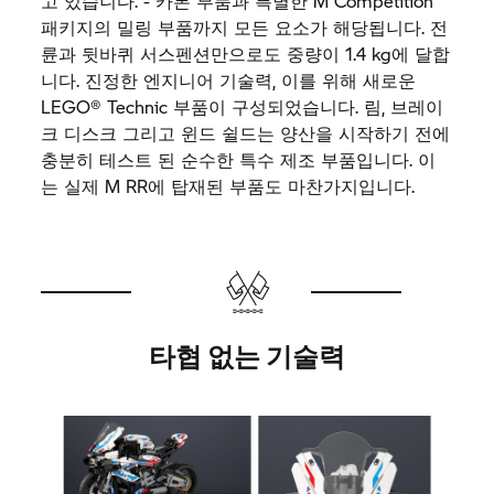
고
있습니다
. -
카본
부품과
특별한
M Competition
패키지의
밀링
부품까지
모든
요소가
해당됩니다
.
전
륜과
뒷바퀴
서스펜션만으로도
중량이
1.4 kg
에
달합
니다
.
진정한
엔지니어
기술력
,
이를
위해
새로운
LEGO® Technic
부품이
구성되었습니다
.
림
,
브레이
크
디스크
그리고
윈드
쉴드는
양산을
시작하기
전에
충분히
테스트
된
순수한
특수
제조
부품입니다
.
이
는
실제
M RR
에
탑재된
부품도
마찬가지입니다
.
타협 없는 기술력