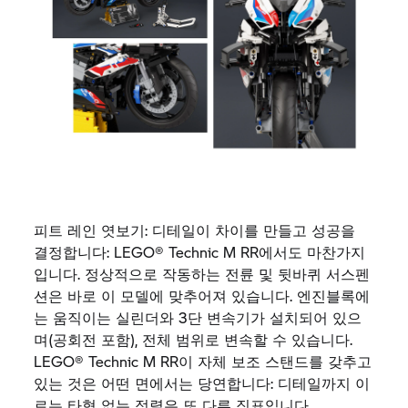
피트
레인
엿보기
:
디테일이
차이를
만들고
성공을
결정합니다
: LEGO® Technic
M RR
에서도
마찬가지
입니다
.
정상적으로
작동하는
전륜
및
뒷바퀴
서스펜
션은
바로
이
모델에
맞추어져
있습니다
.
엔진블록에
는
움직이는
실린더와
3
단
변속기가
설치되어
있으
며
(
공회전
포함
),
전체
범위로
변속할
수
있습니다
.
LEGO® Technic
M RR
이
자체
보조
스탠드를
갖추고
있는
것은
어떤
면에서는
당연합니다
:
디테일까지
이
르는
타협
없는
정렬은
또
다른
징표입니다
.