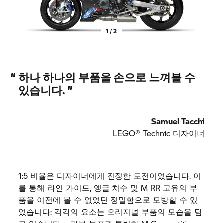
1 / 2
“
하나 하나의 부품을 손으로 느껴볼 수
있습니다.
”
Samuel Tacchi
LEGO® Technic 디자이너
1:5
비율은
디자이너에게
진정한
도전이었습니다
.
이
를
통해
라인
가이드
,
앵글
치수
및
M RR
고유의
부
품을
이전에
볼
수
없었던
정밀함으로
모방할
수
있
었습니다
:
각각의
요소는
오리지널
부품의
모습을
담