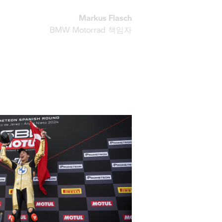
Markus Flasch
BMW Motorrad
책임자