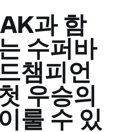
RAK과 함
는 수퍼바
월드챔피언
첫 우승의
이룰 수 있