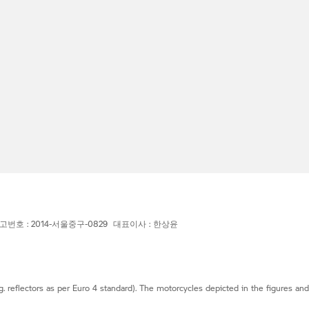
고번호 : 2014-서울중구-0829 대표이사 : 한상윤
g. reflectors as per Euro 4 standard). The motorcycles depicted in the figures an