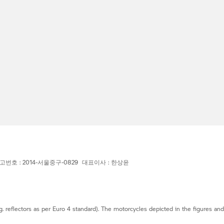
고번호 : 2014-서울중구-0829 대표이사 : 한상윤
g. reflectors as per Euro 4 standard). The motorcycles depicted in the figures an