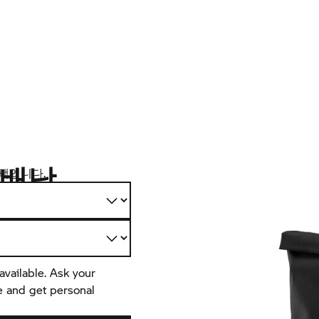
 배낭
백팩입니다.
available. Ask your
e and get personal