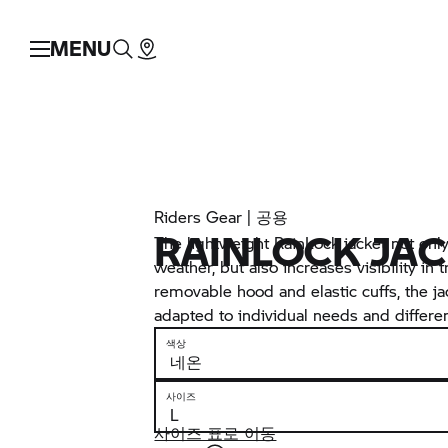
MENU
Riders Gear | 공용
RAINLOCK JA
The lightweight RainLock jacket not on
weather, but also increases visibility in t
removable hood and elastic cuffs, the ja
adapted to individual needs and differen
색상
사이즈
사이즈 표로 이동