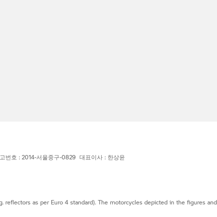
고번호 : 2014-서울중구-0829 대표이사 : 한상윤
g. reflectors as per Euro 4 standard). The motorcycles depicted in the figures an