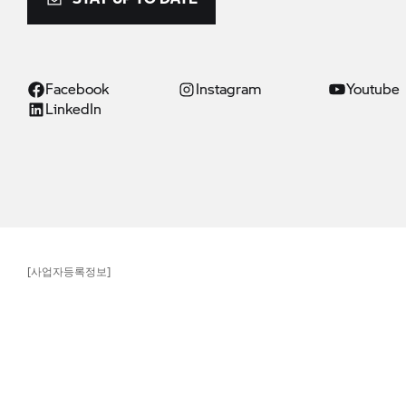
Facebook
Instagram
Youtube
LinkedIn
[사업자등록정보]
상호명 : 비엠더블유코리아(주) 사업자등록번호 : 211-86-08983 통신판매업신
주소 : 서울특별시 중구 퇴계로 100 대표전화 : 080-700-8000
© BMW AG 2026
Note: All motorcycles are supplied only with equipment required by law (e.
differ. Images may include optional extras.