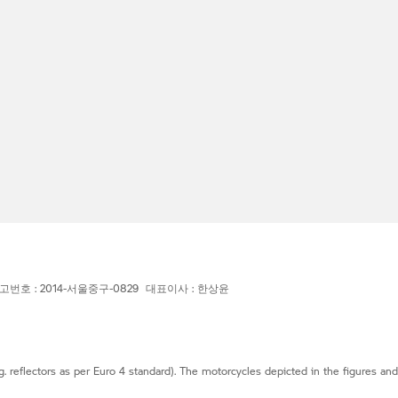
고번호 : 2014-서울중구-0829 대표이사 : 한상윤
g. reflectors as per Euro 4 standard). The motorcycles depicted in the figures an