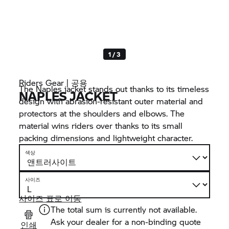
1 / 3
Riders Gear | 공용
The Naples jacket stands out thanks to its timeless
NAPLES JACKET
design with abrasion-resistant outer material and
protectors at the shoulders and elbows. The
material wins riders over thanks to its small
packing dimensions and lightweight character.
색상
사이즈
사이즈 표로 이동
The total sum is currently not available.
Ask your dealer for a non-binding quote
인쇄