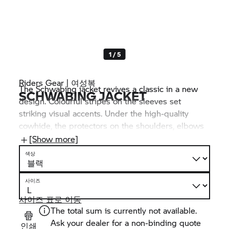
1 / 5
Riders Gear | 여성복
The Schwabing jacket revives a classic in a new
SCHWABING JACKET
design. Colourful stripes on the sleeves set
striking visual accents. Under the high-quality
cowhide, the protectors on the shoulders, elbows
and back (can be retrofitted) ensure safety, while
[Show more]
numerous pockets offer storage options. Several
색상
ventilation options offer increased comfort.
사이즈
사이즈 표로 이동
The total sum is currently not available.
Ask your dealer for a non-binding quote
인쇄