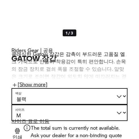
1 / 3
Riders Gear | 공용
클래식한 Gatow 장갑은 감촉이 부드러운 고품질 엘
GATOW 장갑
크 가죽으로 만들어 착용감이 특히 편안합니다. 손목
의 잠금 장치로 걸쇠 폭을 조절할 수 있습니다. 알맞
은 크기로 조이면 장갑이 의도치 않게 미끄러지는 경
우를 방지할 수 있습니다. 검지 손가락으로 터치 스
[Show more]
크린 디바이스를 조작할 수 있는 실용성까지 갖췄습
색상
니다.
사이즈
사이즈 표로 이동
The total sum is currently not available.
Ask your dealer for a non-binding quote
인쇄