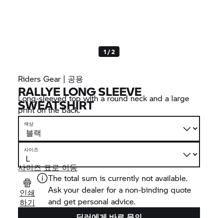
1 / 2
Riders Gear | 공용
RALLYE LONG SLEEVE
Long-sleeved top with a round neck and a large
SWEATSHIRT
print on the back.
색상
사이즈
사이즈 표로 이동
The total sum is currently not available.
Ask your dealer for a non-binding quote
인쇄
and get personal advice.
하기
딜러에게 바로 문의