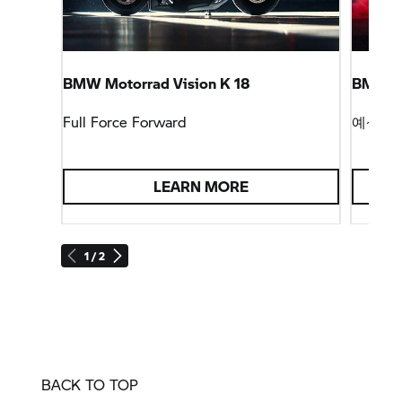
BMW Motorrad
Vision K 18
BMW M
Full Force Forward
예상하지
LEARN MORE
1 / 2
BACK TO TOP