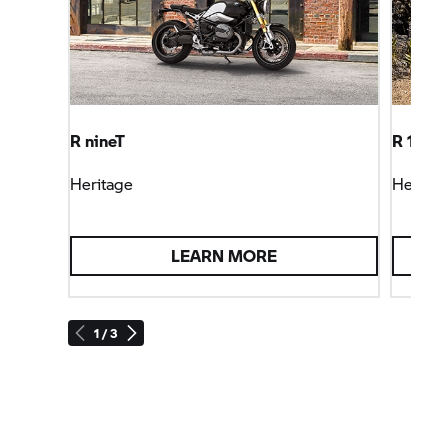
R nineT
R 12 G/
Heritage
Heritag
LEARN MORE
1 / 3